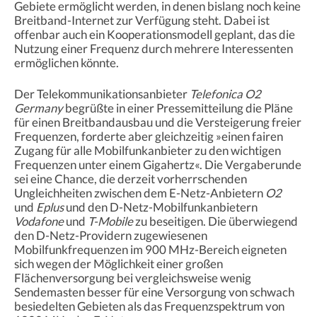
Gebiete ermöglicht werden, in denen bislang noch keine
Breitband-Internet zur Verfügung steht. Dabei ist
offenbar auch ein Kooperationsmodell geplant, das die
Nutzung einer Frequenz durch mehrere Interessenten
ermöglichen könnte.
Der Telekommunikationsanbieter
Telefonica O2
Germany
begrüßte in einer Pressemitteilung die Pläne
für einen Breitbandausbau und die Versteigerung freier
Frequenzen, forderte aber gleichzeitig »einen fairen
Zugang für alle Mobilfunkanbieter zu den wichtigen
Frequenzen unter einem Gigahertz«. Die Vergaberunde
sei eine Chance, die derzeit vorherrschenden
Ungleichheiten zwischen dem E-Netz-Anbietern
O2
und
Eplus
und den D-Netz-Mobilfunkanbietern
Vodafone
und
T-Mobile
zu beseitigen. Die überwiegend
den D-Netz-Providern zugewiesenen
Mobilfunkfrequenzen im 900 MHz-Bereich eigneten
sich wegen der Möglichkeit einer großen
Flächenversorgung bei vergleichsweise wenig
Sendemasten besser für eine Versorgung von schwach
besiedelten Gebieten als das Frequenzspektrum von