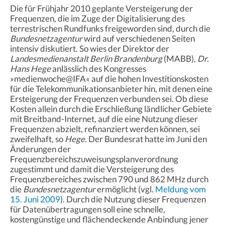
Die für Frühjahr 2010 geplante Versteigerung der
Frequenzen, die im Zuge der Digitalisierung des
terrestrischen Rundfunks freigeworden sind, durch die
Bundesnetzagentur
wird auf verschiedenen Seiten
intensiv diskutiert. So wies der Direktor der
Landesmedienanstalt Berlin Brandenburg
(MABB),
Dr.
Hans Hege
anlässlich des Kongresses
»medienwoche@IFA« auf die hohen Investitionskosten
für die Telekommunikationsanbieter hin, mit denen eine
Ersteigerung der Frequenzen verbunden sei. Ob diese
Kosten allein durch die Erschließung ländlicher Gebiete
mit Breitband-Internet, auf die eine Nutzung dieser
Frequenzen abzielt, refinanziert werden können, sei
zweifelhaft, so
Hege
. Der Bundesrat hatte im Juni den
Änderungen der
Frequenzbereichszuweisungsplanverordnung
zugestimmt und damit die Versteigerung des
Frequenzbereiches zwischen 790 und 862 MHz durch
die
Bundesnetzagentur
ermöglicht (vgl.
Meldung vom
15. Juni 2009
). Durch die Nutzung dieser Frequenzen
für Datenübertragungen soll eine schnelle,
kostengünstige und flächendeckende Anbindung jener