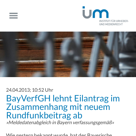
24.04.2013; 10:52 Uhr
BayVerfGH lehnt Eilantrag im
Zusammenhang mit neuem
Rundfunkbeitrag ab
»Meldedatenabgleich in Bayern verfassungsgemäß«
Wie gestern bekannt wurde, hat der Bayerische