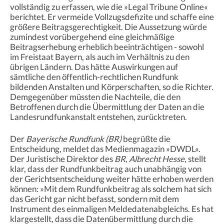
vollständig zu erfassen, wie die »Legal Tribune Online«
berichtet. Er vermeide Vollzugsdefizite und schaffe eine
größere Beitragsgerechtigkeit. Die Aussetzung würde
zumindest vorübergehend eine gleichmäßige
Beitragserhebung erheblich beeinträchtigen - sowohl
im Freistaat Bayern, als auch im Verhältnis zu den
übrigen Ländern. Das hätte Auswirkungen auf
sämtliche den öffentlich-rechtlichen Rundfunk
bildenden Anstalten und Körperschaften, so die Richter.
Demgegenüber müssten die Nachteile, die den
Betroffenen durch die Übermittlung der Daten an die
Landesrundfunkanstalt entstehen, zurücktreten.
Der
Bayerische Rundfunk
(BR)
begrüßte die
Entscheidung, meldet das Medienmagazin »DWDL«.
Der Juristische Direktor des
BR
,
Albrecht Hesse
, stellt
klar, dass der Rundfunkbeitrag auch unabhängig von
der Gerichtsentscheidung weiter hätte erhoben werden
können: »Mit dem Rundfunkbeitrag als solchem hat sich
das Gericht gar nicht befasst, sondern mit dem
Instrument des einmaligen Meldedatenabgleichs. Es hat
klargestellt, dass die Datenübermittlung durch die