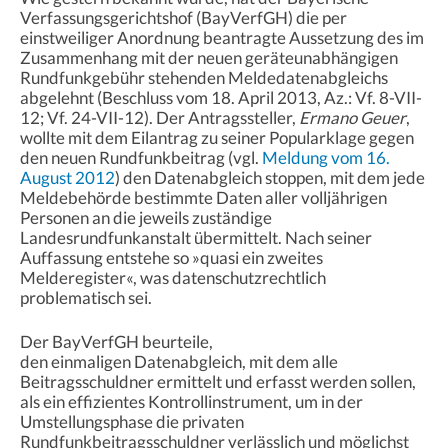
Verfassungsgerichtshof (BayVerfGH) die per
einstweiliger Anordnung beantragte Aussetzung des im
Zusammenhang mit der neuen geräteunabhängigen
Rundfunkgebühr stehenden Meldedatenabgleichs
abgelehnt (Beschluss vom 18. April 2013, Az.: Vf. 8-VII-
12; Vf. 24-VII-12). Der Antragssteller,
Ermano Geuer
,
wollte mit dem Eilantrag zu seiner Popularklage gegen
den neuen Rundfunkbeitrag (vgl.
Meldung vom 16.
August 2012
) den Datenabgleich stoppen, mit dem jede
Meldebehörde bestimmte Daten aller volljährigen
Personen an die jeweils zuständige
Landesrundfunkanstalt übermittelt. Nach seiner
Auffassung entstehe so »quasi ein zweites
Melderegister«, was datenschutzrechtlich
problematisch sei.
Der BayVerfGH beurteile,
den einmaligen Datenabgleich, mit dem alle
Beitragsschuldner ermittelt und erfasst werden sollen,
als ein effizientes Kontrollinstrument, um in der
Umstellungsphase die privaten
Rundfunkbeitragsschuldner verlässlich und möglichst