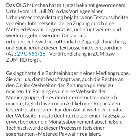
Das OLG München hat mit jetzt bekannt gewordenem
Urteil vom 14. Juli 2016 das Vorliegen einer
Urheberrechtsverletzung bejaht, wenn Textausschnitte
von einer Internetseite, deren Zugang durch eine
Metered Paywall begrenzt ist, unbefugt weiter- und
wiedergegeben werden. Dies sei als
urheberrechtswidrige öffentliche Zugänglichmachung
und Speicherung dieser Textausschnitte einzuordnen
(Az.:
29 U 953/16
- Veröffentlichung in ZUM bzw.
ZUM-RD folgt).
Geklagt hatte die Rechteinhaberin einer Mediengruppe.
Sie war u.a. damit beauftragt war, auch die Rechte an
den Online-Webseiten der Zeitungen geltend zu
machen. Im Fall ging es um eine Webseite der
Mediengruppe, die es dem Internetnutzer möglich
machte, täglich bis zu neun Artikel oder Reportagen
kostenfrei abzurufen. Für den Abruf weiterer Inhalte
der Webseite musste der Internutzer einen Tagespass
erwerben oder ein Monatsabonnement abschließen.
Technisch wurde dieser Prozess mittels einer
sogenannten »Metered Paywall« realisiert.