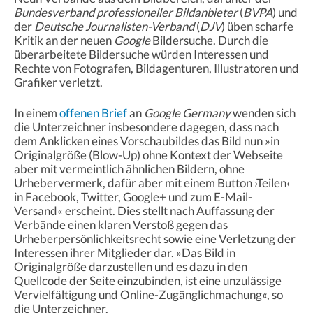
Bundesverband professioneller Bildanbieter
(
BVPA
) und
der
Deutsche Journalisten-Verband
(
DJV
) üben scharfe
Kritik an der neuen
Google
Bildersuche. Durch die
überarbeitete Bildersuche würden Interessen und
Rechte von Fotografen, Bildagenturen, Illustratoren und
Grafiker verletzt.
In einem
offenen Brief
an
Google Germany
wenden sich
die Unterzeichner insbesondere dagegen, dass nach
dem Anklicken eines Vorschaubildes das Bild nun »in
Originalgröße (Blow-Up) ohne Kontext der Webseite
aber mit vermeintlich ähnlichen Bildern, ohne
Urhebervermerk, dafür aber mit einem Button ›Teilen‹
in Facebook, Twitter, Google+ und zum E-Mail-
Versand« erscheint. Dies stellt nach Auffassung der
Verbände einen klaren Verstoß gegen das
Urheberpersönlichkeitsrecht sowie eine Verletzung der
Interessen ihrer Mitglieder dar. »Das Bild in
Originalgröße darzustellen und es dazu in den
Quellcode der Seite einzubinden, ist eine unzulässige
Vervielfältigung und Online-Zugänglichmachung«, so
die Unterzeichner.