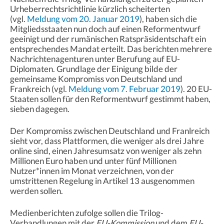
Urheberrechtsrichtlinie kürzlich scheiterten
(vgl.
Meldung vom 20. Januar 2019
), haben sich die
Mitgliedsstaaten nun doch auf einen Reformentwurf
geeinigt und der rumänischen Ratspräsidentschaft ein
entsprechendes Mandat erteilt. Das berichten mehrere
Nachrichtenagenturen unter Berufung auf EU-
Diplomaten. Grundlage der Einigung bilde der
gemeinsame Kompromiss von Deutschland und
Frankreich (vgl.
Meldung vom 7. Februar 2019
). 20 EU-
Staaten sollen für den Reformentwurf gestimmt haben,
sieben dagegen.
Der Kompromiss zwischen Deutschland und Franlreich
sieht vor, dass Plattformen, die weniger als drei Jahre
online sind, einen Jahresumsatz von weniger als zehn
Millionen Euro haben und unter fünf Millionen
Nutzer*innen im Monat verzeichnen, von der
umstrittenen Regelung in Artikel 13 ausgenommen
werden sollen.
Medienberichten zufolge sollen die Trilog-
Verhandlungen mit der
EU-Kommission
und dem
EU-