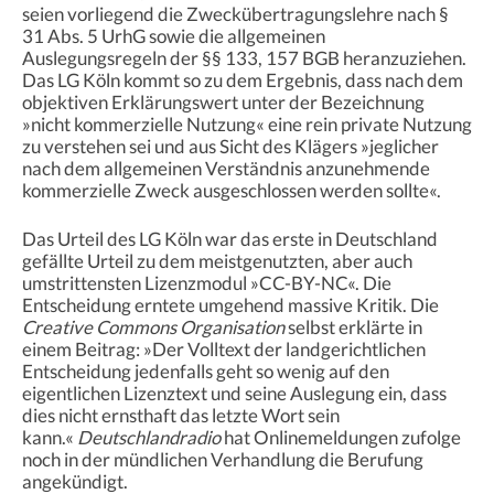
seien vorliegend die Zweckübertragungslehre nach §
31 Abs. 5 UrhG sowie die allgemeinen
Auslegungsregeln der §§ 133, 157 BGB heranzuziehen.
Das LG Köln kommt so zu dem Ergebnis, dass nach dem
objektiven Erklärungswert unter der Bezeichnung
»nicht kommerzielle Nutzung« eine rein private Nutzung
zu verstehen sei und aus Sicht des Klägers »jeglicher
nach dem allgemeinen Verständnis anzunehmende
kommerzielle Zweck ausgeschlossen werden sollte«.
Das Urteil des LG Köln war das erste in Deutschland
gefällte Urteil zu dem meistgenutzten, aber auch
umstrittensten Lizenzmodul »CC-BY-NC«. Die
Entscheidung erntete umgehend massive Kritik. Die
Creative Commons Organisation
selbst erklärte in
einem Beitrag: »Der Volltext der landgerichtlichen
Entscheidung jedenfalls geht so wenig auf den
eigentlichen Lizenztext und seine Auslegung ein, dass
dies nicht ernsthaft das letzte Wort sein
kann.«
Deutschlandradio
hat Onlinemeldungen zufolge
noch in der mündlichen Verhandlung die Berufung
angekündigt.