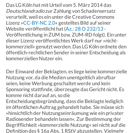
Das LG Köln hat mit Urteil vom 5. März 2014 das
Deutschlandradio
zur Zahlung von Schadensersatz
verurteilt, weil es ein unter die Creative Commons
Lizenz »
CC-BY-NC 2.0
« gestelltes Bild auf seiner
Website veröffentlicht hat (
Az.: 28 O 232/13
-
Veröffentlichung in ZUM bzw. ZUM-RD folgt). Ein unter
dieser Lizenz veröffentlichtes Werk darf nur »nicht-
kommerziell« genutzt werden. Das LG Köln ordnete den
öffentlich-rechtlichen Sender in seiner Entscheidung als
kommerziellen Nutzer ein.
Der Einwand der Beklagten, es liege keine kommerzielle
Nutzung vor, da die Medien unentgeltlich abrufbar
seien, keine Werbung geschaltet werde und kein
Sponsoring stattfinde, überzeugte das Gericht nicht. Es
komme nicht darauf an, so die
Entscheidungsbegründung, dass die Beklagte lediglich
im öffentlichen Auftrag gehandelt habe. Sie müsse sich
»hinsichtlich der Nutzungseinräumung wie ein privater
Radiosender behandeln lassen«. Zur Bestimmung der
Begrifflichkeit »kommerzielle Nutzung« sei nicht auf die
Definition des § 16a Abs. 1 RStV abzustellen. Vielmehr