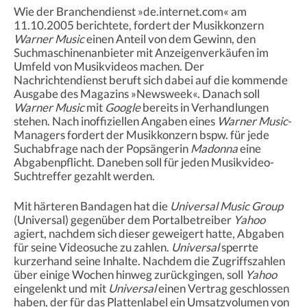
Wie der Branchendienst »de.internet.com« am
11.10.2005 berichtete, fordert der Musikkonzern
Warner Music
einen Anteil von dem Gewinn, den
Suchmaschinenanbieter mit Anzeigenverkäufen im
Umfeld von Musikvideos machen. Der
Nachrichtendienst beruft sich dabei auf die kommende
Ausgabe des Magazins »Newsweek«. Danach soll
Warner Music
mit
Google
bereits in Verhandlungen
stehen. Nach inoffiziellen Angaben eines
Warner Music
-
Managers fordert der Musikkonzern bspw. für jede
Suchabfrage nach der Popsängerin
Madonna
eine
Abgabenpflicht. Daneben soll für jeden Musikvideo-
Suchtreffer gezahlt werden.
Mit härteren Bandagen hat die
Universal Music Group
(Universal) gegenüber dem Portalbetreiber
Yahoo
agiert, nachdem sich dieser geweigert hatte, Abgaben
für seine Videosuche zu zahlen.
Universal
sperrte
kurzerhand seine Inhalte. Nachdem die Zugriffszahlen
über einige Wochen hinweg zurückgingen, soll
Yahoo
eingelenkt und mit
Universal
einen Vertrag geschlossen
haben, der für das Plattenlabel ein Umsatzvolumen von