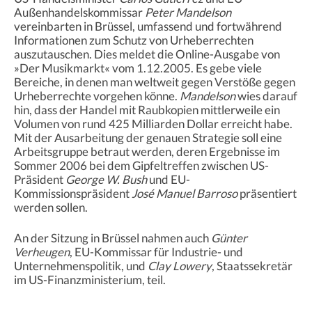
Außenhandelskommissar
Peter Mandelson
vereinbarten in Brüssel, umfassend und fortwährend
Informationen zum Schutz von Urheberrechten
auszutauschen. Dies meldet die Online-Ausgabe von
»Der Musikmarkt« vom 1.12.2005. Es gebe viele
Bereiche, in denen man weltweit gegen Verstöße gegen
Urheberrechte vorgehen könne.
Mandelson
wies darauf
hin, dass der Handel mit Raubkopien mittlerweile ein
Volumen von rund 425 Milliarden Dollar erreicht habe.
Mit der Ausarbeitung der genauen Strategie soll eine
Arbeitsgruppe betraut werden, deren Ergebnisse im
Sommer 2006 bei dem Gipfeltreffen zwischen US-
Präsident
George W. Bush
und EU-
Kommissionspräsident
José Manuel Barroso
präsentiert
werden sollen.
An der Sitzung in Brüssel nahmen auch
Günter
Verheugen
, EU-Kommissar für Industrie- und
Unternehmenspolitik, und
Clay Lowery
, Staatssekretär
im US-Finanzministerium, teil.