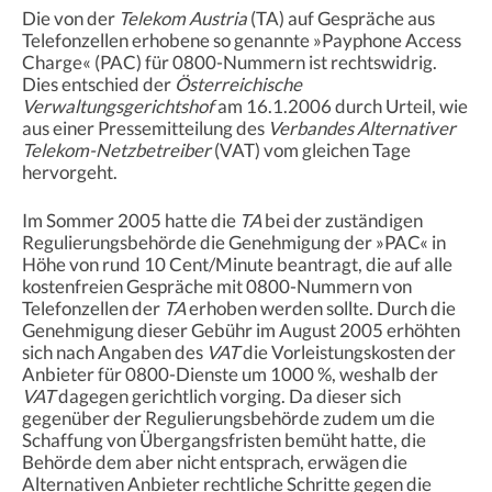
Die von der
Telekom Austria
(TA) auf Gespräche aus
Telefonzellen erhobene so genannte »Payphone Access
Charge« (PAC) für 0800-Nummern ist rechtswidrig.
Dies entschied der
Österreichische
Verwaltungsgerichtshof
am 16.1.2006 durch Urteil, wie
aus einer Pressemitteilung des
Verbandes Alternativer
Telekom-Netzbetreiber
(VAT) vom gleichen Tage
hervorgeht.
Im Sommer 2005 hatte die
TA
bei der zuständigen
Regulierungsbehörde die Genehmigung der »PAC« in
Höhe von rund 10 Cent/Minute beantragt, die auf alle
kostenfreien Gespräche mit 0800-Nummern von
Telefonzellen der
TA
erhoben werden sollte. Durch die
Genehmigung dieser Gebühr im August 2005 erhöhten
sich nach Angaben des
VAT
die Vorleistungskosten der
Anbieter für 0800-Dienste um 1000 %, weshalb der
VAT
dagegen gerichtlich vorging. Da dieser sich
gegenüber der Regulierungsbehörde zudem um die
Schaffung von Übergangsfristen bemüht hatte, die
Behörde dem aber nicht entsprach, erwägen die
Alternativen Anbieter rechtliche Schritte gegen die