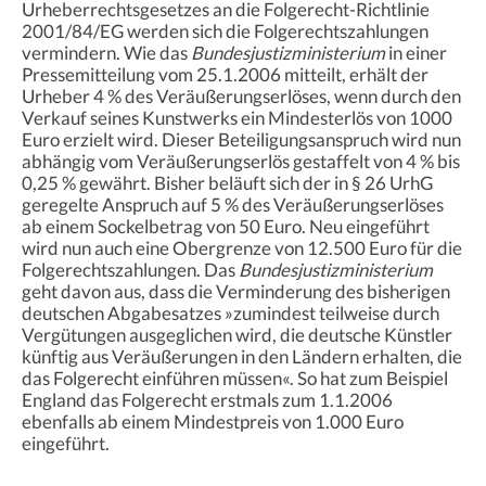
Urheberrechtsgesetzes an die Folgerecht-Richtlinie
2001/84/EG werden sich die Folgerechtszahlungen
vermindern. Wie das
Bundesjustizministerium
in einer
Pressemitteilung vom 25.1.2006 mitteilt, erhält der
Urheber 4 % des Veräußerungserlöses, wenn durch den
Verkauf seines Kunstwerks ein Mindesterlös von 1000
Euro erzielt wird. Dieser Beteiligungsanspruch wird nun
abhängig vom Veräußerungserlös gestaffelt von 4 % bis
0,25 % gewährt. Bisher beläuft sich der in § 26 UrhG
geregelte Anspruch auf 5 % des Veräußerungserlöses
ab einem Sockelbetrag von 50 Euro. Neu eingeführt
wird nun auch eine Obergrenze von 12.500 Euro für die
Folgerechtszahlungen. Das
Bundesjustizministerium
geht davon aus, dass die Verminderung des bisherigen
deutschen Abgabesatzes »zumindest teilweise durch
Vergütungen ausgeglichen wird, die deutsche Künstler
künftig aus Veräußerungen in den Ländern erhalten, die
das Folgerecht einführen müssen«. So hat zum Beispiel
England das Folgerecht erstmals zum 1.1.2006
ebenfalls ab einem Mindestpreis von 1.000 Euro
eingeführt.