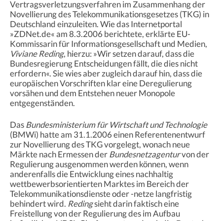
Vertragsverletzungsverfahren im Zusammenhang der
Novellierung des Telekommunikationsgesetzes (TKG) in
Deutschland einzuleiten. Wie das Internetportal
»ZDNet.de« am 8.3.2006 berichtete, erklärte EU-
Kommissarin für Informationsgesellschaft und Medien,
Viviane Reding
, hierzu: »Wir setzen darauf, dass die
Bundesregierung Entscheidungen fällt, die dies nicht
erfordern«. Sie wies aber zugleich darauf hin, dass die
europäischen Vorschriften klar eine Deregulierung
vorsähen und dem Entstehen neuer Monopole
entgegenständen.
Das
Bundesministerium für Wirtschaft und Technologie
(BMWi) hatte am 31.1.2006 einen Referentenentwurf
zur Novellierung des TKG vorgelegt, wonach neue
Märkte nach Ermessen der
Bundesnetzagentur
von der
Regulierung ausgenommen werden können, wenn
anderenfalls die Entwicklung eines nachhaltig
wettbewerbsorientierten Marktes im Bereich der
Telekommunikationsdienste oder -netze langfristig
behindert wird.
Reding
sieht darin faktisch eine
Freistellung von der Regulierung des im Aufbau