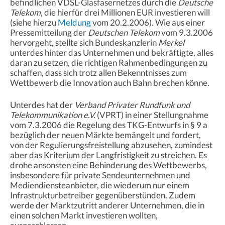
befindlichen VDSL-Glasfasernetzes durch die
Deutsche
Telekom
, die hierfür drei Millionen EUR investieren will
(siehe hierzu
Meldung
vom 20.2.2006). Wie aus einer
Pressemitteilung der
Deutschen Telekom
vom 9.3.2006
hervorgeht, stellte sich Bundeskanzlerin
Merkel
unterdes hinter das Unternehmen und bekräftigte, alles
daran zu setzen, die richtigen Rahmenbedingungen zu
schaffen, dass sich trotz allen Bekenntnisses zum
Wettbewerb die Innovation auch Bahn brechen könne.
Unterdes hat der
Verband Privater Rundfunk und
Telekommunikation e.V.
(VPRT) in einer Stellungnahme
vom 7.3.2006 die Regelung des TKG-Entwurfs in § 9 a
bezüglich der neuen Märkte bemängelt und fordert,
von der Regulierungsfreistellung abzusehen, zumindest
aber das Kriterium der Langfristigkeit zu streichen. Es
drohe ansonsten eine Behinderung des Wettbewerbs,
insbesondere für private Sendeunternehmen und
Mediendiensteanbieter, die wiederum nur einem
Infrastrukturbetreiber gegenüberstünden. Zudem
werde der Marktzutritt anderer Unternehmen, die in
einen solchen Markt investieren wollten,