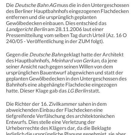
Die
Deutsche Bahn AG
muss die in den Untergeschossen
des Berliner Hauptbahnhofs eingezogenen Flachdecken
entfernen und die ursprünglich geplanten
Gewölbedecken einbauen. Dies entschied das
Landgericht Berlin
am 28.11.2006 laut einer
Pressemitteilung vom selben Tag durch Urteil (Az. 16 O
240/05 - Veröffentlichung in der ZUM folgt).
Gegen die
Deutsche Bahn
geklagt hatte der Architekt
des Hauptbahnhofs,
Meinhard von Gerkan
, da jene
seiner Ansicht nach gegen seinen Willen von dem
ursprünglichen Bauentwurf abgewichen und statt der
geplanten Gewölbedecken in den Untergeschossen des
Bahnhofs eine abgehängte Flachdecke eingezogen
hatte. Dieser Klage gab das
LG Berlin
statt.
Die Richter der 16. Zivilkammer sahen in dem
abweichenden Einbau der Flachdecken eine
tiefgreifende Verfälschung des architektonischen
Entwurfs. Dies stelle eine Verletzung der
Urheberrechte des Klägers dar, da die Beklagte
lediglich die ursprüngliche Planung genehmigt, sie aber