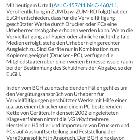
Mit heutigem Urteil (
Az.: C-457/11 bis C-460/11
;
Veröffentlichung in ZUM bzw. ZUM-RD folgt) hat der
EuGH entschieden, dass für die Vervielfältigung
geschützter Werke durch Drucker oder PCs eine
Urheberrechtsabgabe erhoben werden kann. Wenn die
Vervielfätigung auf Papier oder ähnliche nicht-digitale
Medien erfolgt, stehe den Urhebern ein gerechter
Ausgleich zu. Sind Geräte nur in Kombination zum
Kopieren geeignet (Drucker - PC), verfügen die
Mitgliedstaaten über einen weiten Ermessensspielraum
bei der Bestimmung des Schuldners der Abgabe, so der
EuGH.
In den vom BGH zu entscheidenden Fällen geht es um
den Vergütungsansprüch von Urhebern für
Vervielfältigungen geschützter Werke mit Hilfe einer
u.a. aus einem Drucker und einem PC bestehenden
Kette von Geräten. In den seit 2002 eingeleiteten
Klageverfahren nimmt die
VG Wort
mehrere
Hersteller, Händler und Importeure von Druckern und
PCs auf Auskunftserteilung und Feststellung der
Vergütungspflicht in Anspruch. Der BGH ging davon