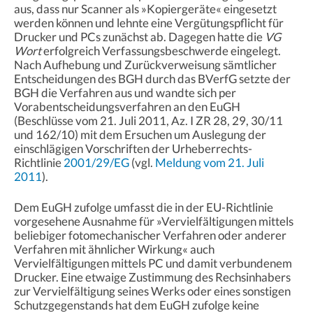
aus, dass nur Scanner als »Kopiergeräte« eingesetzt
werden können und lehnte eine Vergütungspflicht für
Drucker und PCs zunächst ab. Dagegen hatte die
VG
Wort
erfolgreich Verfassungsbeschwerde eingelegt.
Nach Aufhebung und Zurückverweisung sämtlicher
Entscheidungen des BGH durch das BVerfG setzte der
BGH die Verfahren aus und wandte sich per
Vorabentscheidungsverfahren an den EuGH
(Beschlüsse vom 21. Juli 2011, Az. I ZR 28, 29, 30/11
und 162/10) mit dem Ersuchen um Auslegung der
einschlägigen Vorschriften der Urheberrechts-
Richtlinie
2001/29/EG
(vgl.
Meldung vom 21. Juli
2011
).
Dem EuGH zufolge umfasst die in der EU-Richtlinie
vorgesehene Ausnahme für »Vervielfältigungen mittels
beliebiger fotomechanischer Verfahren oder anderer
Verfahren mit ähnlicher Wirkung« auch
Vervielfältigungen mittels PC und damit verbundenem
Drucker. Eine etwaige Zustimmung des Rechsinhabers
zur Vervielfältigung seines Werks oder eines sonstigen
Schutzgegenstands hat dem EuGH zufolge keine