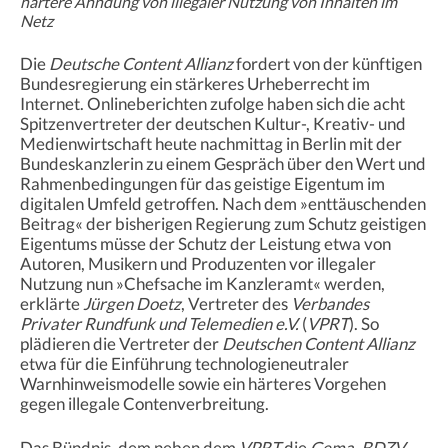
härtere Ahndung von illegaler Nutzung von Inhalten im
Netz
Die
Deutsche Content Allianz
fordert von der künftigen
Bundesregierung ein stärkeres Urheberrecht im
Internet. Onlineberichten zufolge haben sich die acht
Spitzenvertreter der deutschen Kultur-, Kreativ- und
Medienwirtschaft heute nachmittag in Berlin mit der
Bundeskanzlerin zu einem Gespräch über den Wert und
Rahmenbedingungen für das geistige Eigentum im
digitalen Umfeld getroffen. Nach dem »enttäuschenden
Beitrag« der bisherigen Regierung zum Schutz geistigen
Eigentums müsse der Schutz der Leistung etwa von
Autoren, Musikern und Produzenten vor illegaler
Nutzung nun »Chefsache im Kanzleramt« werden,
erklärte
Jürgen Doetz
, Vertreter des
Verbandes
Privater Rundfunk und Telemedien e.V.
(
VPRT
). So
plädieren die Vertreter der
Deutschen Content Allianz
etwa für die Einführung technologieneutraler
Warnhinweismodelle sowie ein härteres Vorgehen
gegen illegale Contenverbreitung.
Das Bündnis, dem neben dem
VPRT
die
Gema
,
BDZV
,