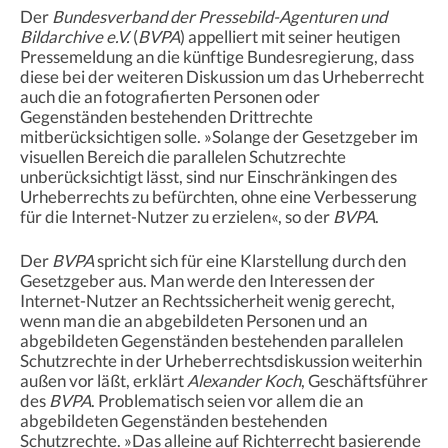
Der
Bundesverband der Pressebild-Agenturen und
Bildarchive e.V.
(
BVPA
) appelliert mit seiner heutigen
Pressemeldung an die künftige Bundesregierung, dass
diese bei der weiteren Diskussion um das Urheberrecht
auch die an fotografierten Personen oder
Gegenständen bestehenden Drittrechte
mitberücksichtigen solle. »Solange der Gesetzgeber im
visuellen Bereich die parallelen Schutzrechte
unberücksichtigt lässt, sind nur Einschränkingen des
Urheberrechts zu befürchten, ohne eine Verbesserung
für die Internet-Nutzer zu erzielen«, so der
BVPA
.
Der
BVPA
spricht sich für eine Klarstellung durch den
Gesetzgeber aus. Man werde den Interessen der
Internet-Nutzer an Rechtssicherheit wenig gerecht,
wenn man die an abgebildeten Personen und an
abgebildeten Gegenständen bestehenden parallelen
Schutzrechte in der Urheberrechtsdiskussion weiterhin
außen vor läßt, erklärt
Alexander Koch
, Geschäftsführer
des
BVPA
. Problematisch seien vor allem die an
abgebildeten Gegenständen bestehenden
Schutzrechte. »Das alleine auf Richterrecht basierende