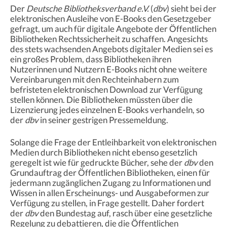
Der
Deutsche Bibliotheksverband e.V.
(
dbv
) sieht bei der
elektronischen Ausleihe von E-Books den Gesetzgeber
gefragt, um auch für digitale Angebote der Öffentlichen
Bibliotheken Rechtssicherheit zu schaffen. Angesichts
des stets wachsenden Angebots digitaler Medien sei es
ein großes Problem, dass Bibliotheken ihren
Nutzerinnen und Nutzern E-Books nicht ohne weitere
Vereinbarungen mit den Rechteinhabern zum
befristeten elektronischen Download zur Verfügung
stellen können. Die Bibliotheken müssten über die
Lizenzierung jedes einzelnen E-Books verhandeln, so
der
dbv
in seiner gestrigen Pressemeldung.
Solange die Frage der Entleihbarkeit von elektronischen
Medien durch Bibliotheken nicht ebenso gesetzlich
geregelt ist wie für gedruckte Bücher, sehe der
dbv
den
Grundauftrag der Öffentlichen Bibliotheken, einen für
jedermann zugänglichen Zugang zu Informationen und
Wissen in allen Erscheinungs- und Ausgabeformen zur
Verfügung zu stellen, in Frage gestellt. Daher fordert
der
dbv
den Bundestag auf, rasch über eine gesetzliche
Regelung zu debattieren, die die Öffentlichen