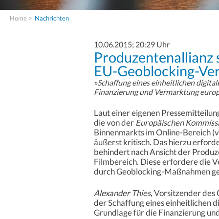
Home
>
Nachrichten
10.06.2015; 20:29 Uhr
Produzentenallianz 
EU-Geoblocking-Ver
»Schaffung eines einheitlichen digit
Finanzierung und Vermarktung europ
Laut einer eigenen Pressemitteilun
die von der
Europäischen Kommiss
Binnenmarkts im Online-Bereich (vg
äußerst kritisch. Das hierzu erfo
behindert nach Ansicht der Produz
Filmbereich. Diese erfordere die V
durch Geoblocking-Maßnahmen gew
Alexander Thies
, Vorsitzender de
der Schaffung eines einheitlichen 
Grundlage für die Finanzierung un