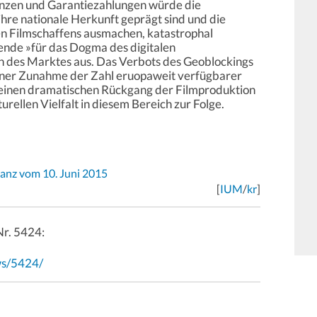
zenzen und Garantiezahlungen würde die
ihre nationale Herkunft geprägt sind und die
en Filmschaffens ausmachen, katastrophal
blende »für das Dogma des digitalen
 des Marktes aus. Das Verbots des Geoblockings
 einer Zunahme der Zahl eruopaweit verfügbarer
 einen dramatischen Rückgang der Filmproduktion
urellen Vielfalt in diesem Bereich zur Folge.
ianz vom 10. Juni 2015
[
IUM
/
kr
]
Nr. 5424:
ws/5424/