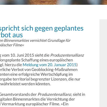
spricht sich gegen geplantes
bot aus
alen Binnenmarktes vernichtet Grundlage für
äischer Filme«
g vom 10. Juni 2015 sieht die
Produzentenallianz
ion
geplante Schaffung eines europäischen
l. hierzu die
Meldung vom 20. Januar 2015
)
rderliche Verbot von Geoblocking-Maßnahmen
enten eine erfolgreiche Wertschöpfung im
ergabe territorial begrenzter Lizenzen, die nur
ährleistet werden könnten.
s Gesamtvorstands der
Produzentenallianz,
sieht in
digitalen Binnenmarktes die Vernichtung der
d Vermarktung europäischer Filme. »Ein