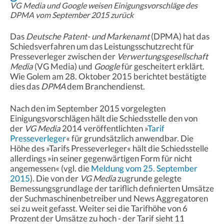
VG Media und Google weisen Einigungsvorschläge des
DPMA vom September 2015 zurück
Das
Deutsche Patent- und Markenamt
(DPMA) hat das
Schiedsverfahren um das Leistungsschutzrecht für
Presseverleger zwischen der
Verwertungsgesellschaft
Media
(VG Media) und
Google
für gescheitert erklärt.
Wie Golem am 28. Oktober 2015 berichtet bestätigte
dies das
DPMA
dem Branchendienst.
Nach den im September 2015 vorgelegten
Einigungsvorschlägen hält die Schiedsstelle den von
der
VG Media
2014 veröffentlichten »
Tarif
Presseverleger
« für grundsätzlich anwendbar. Die
Höhe des »Tarifs Presseverleger« hält die Schiedsstelle
allerdings »in seiner gegenwärtigen Form für nicht
angemessen« (vgl. die
Meldung vom 25. September
2015
). Die von der
VG Media
zugrunde gelegte
Bemessungsgrundlage der tariflich definierten Umsätze
der Suchmaschinenbetreiber und News Aggregatoren
sei zu weit gefasst. Weiter sei die Tarifhöhe von 6
Prozent der Umsätze zu hoch - der Tarif sieht 11