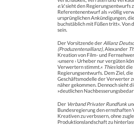
e.V.
sieht den Regierungsentwurfs
Referentenentwurf als »völlig verw
ursprünglichen Ankündigungen, die
buchstäblich mit Füßen tritt«. Von
sein.
Der Vorsitzende der
Allianz Deuts
(Produzentenallianz)
, Alexander
Th
Kreation von Film- und Fernsehwer
›unsere ‹ Urheber nur vergüten kön
Verwertern stimmt.«
Thies
lobt die
Regierungsentwurfs. Dem Ziel, die 
Geschäftsmodelle der Verwerter zu
näher gekommen. Dennoch sieht d
»deutlichen Nachbesserungsbedar
Der
Verband Privater Rundfunk und
Bundesregierung den ernsthaften 
Kreativen zu verbssern, ohne zugle
Produktionslandschaft zu hinterlas