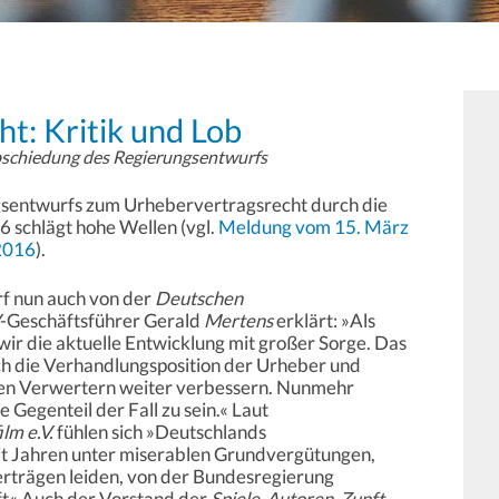
t: Kritik und Lob
schiedung des Regierungsentwurfs
sentwurfs zum Urhebervertragsrecht durch die
 schlägt hohe Wellen (vgl.
Meldung vom 15. März
2016
).
rf nun auch von der
Deutschen
-Geschäftsführer Gerald
Mertens
erklärt: »Als
ir die aktuelle Entwicklung mit großer Sorge. Das
ich die Verhandlungsposition der Urheber und
en Verwertern weiter verbessern. Nunmehr
e Gegenteil der Fall zu sein.« Laut
lm e.V.
fühlen sich »Deutschlands
it Jahren unter miserablen Grundvergütungen,
rträgen leiden, von der Bundesregierung
ft«.Auch der Vorstand der
Spiele-Autoren-Zunft