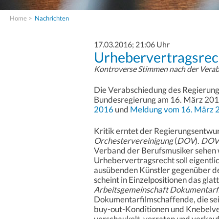
Home
>
Nachrichten
17.03.2016; 21:06 Uhr
Urhebervertragsrech
Kontroverse Stimmen nach der Verab
Die Verabschiedung des Regierung
Bundesregierung am 16. März 2016
2016
und
Meldung vom 16. März 
Kritik erntet der Regierungsentwu
Orchestervereinigung
(
DOV
).
DOV
Verband der Berufsmusiker sehen w
Urhebervertragsrecht soll eigentl
ausübenden Künstler gegenüber d
scheint in Einzelpositionen das glatt
Arbeitsgemeinschaft Dokumentarfi
Dokumentarfilmschaffende, die se
buy-out-Konditionen und Knebelve
verschaukelt, verraten und verkau