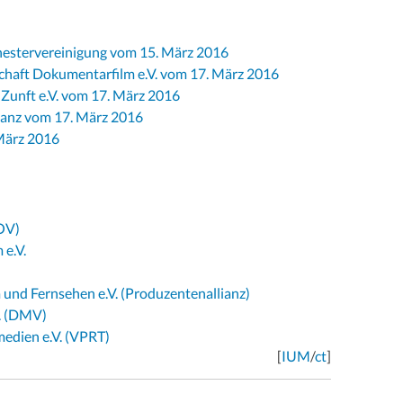
hestervereinigung vom 15. März 2016
chaft Dokumentarfilm e.V. vom 17. März 2016
-Zunft e.V. vom 17. März 2016
ianz vom 17. März 2016
März 2016
OV)
e.V.
 und Fernsehen e.V. (Produzentenallianz)
. (DMV)
edien e.V. (VPRT)
[
IUM
/
ct
]