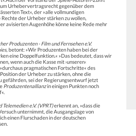
 zum Urhebervertragsrecht gegenüber dem
ässerten Text«, der »alle vollmundigen
 Rechte der Urheber stärken zu wollen,
 der avisierten Augenhöhe könne keine Rede mehr
cher Produzenten - Film und Fernsehen e.V.
ies
, betont: »Wir Produzenten haben bei der
ken eine Doppelfunktion.« »Das bedeutet, dass wir
nen, wenn auch die Kasse mit ›unseren‹
 »durchaus pragmatischen Fortschritte« des
Position der Urheber zu stärken, ohne die
 gefährden, sei der Regierungsentwurf jetzt
ie
Produzentenallianz
in einigen Punkten noch
f«.
 Telemedien e.V. (VPRT)
erkennt an, »dass die
Versuch unternimmt, die Ausgangslage von
ich einen Flurschaden in der deutschen
sen.