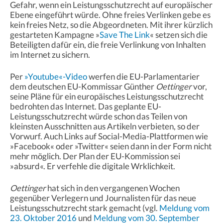
Gefahr, wenn ein Leistungsschutzrecht auf europäischer
Ebene eingeführt würde. Ohne freies Verlinken gebe es
kein freies Netz, so die Abgeordneten. Mit ihrer kürzlich
gestarteten Kampagne »
Save The Link
« setzen sich die
Beteiligten dafür ein, die freie Verlinkung von Inhalten
im Internet zu sichern.
Per
»Youtube«-Video
werfen die EU-Parlamentarier
dem deutschen EU-Kommissar Günther
Oettinger
vor,
seine Pläne für ein europäisches Leistungsschutzrecht
bedrohten das Internet. Das geplante EU-
Leistungsschutzrecht würde schon das Teilen von
kleinsten Ausschnitten aus Artikeln verbieten, so der
Vorwurf. Auch Links auf Social-Media-Plattformen wie
»Facebook« oder »Twitter« seien dann in der Form nicht
mehr möglich. Der Plan der EU-Kommission sei
»absurd«. Er verfehle die digitale Wrklichkeit.
Oettinger
hat sich in den vergangenen Wochen
gegenüber Verlegern und Journalisten für das neue
Leistungsschutzrecht stark gemacht (vgl.
Meldung vom
23. Oktober 2016
und
Meldung vom 30. September