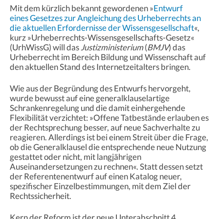
Mit dem kürzlich bekannt gewordenen »
Entwurf
eines Gesetzes zur Angleichung des Urheberrechts an
die aktuellen Erfordernisse der Wissensgesellschaft
«,
kurz »Urheberrechts-Wissensgesellschafts-Gesetz«
(UrhWissG) will das
Justizministerium
(
BMJV
) das
Urheberrecht im Bereich Bildung und Wissenschaft auf
den aktuellen Stand des Internetzeitalters bringen.
Wie aus der Begründung des Entwurfs hervorgeht,
wurde bewusst auf eine generalklauselartige
Schrankenregelung und die damit einhergehende
Flexibilität verzichtet: »Offene Tatbestände erlauben es
der Rechtsprechung besser, auf neue Sachverhalte zu
reagieren. Allerdings ist bei einem Streit über die Frage,
ob die Generalklausel die entsprechende neue Nutzung
gestattet oder nicht, mit langjährigen
Auseinandersetzungen zu rechnen«. Statt dessen setzt
der Referentenentwurf auf einen Katalog neuer,
spezifischer Einzelbestimmungen, mit dem Ziel der
Rechtssicherheit.
Kern der Reform ist der neue Unterabschnitt 4