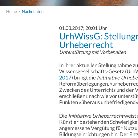
Home
>
Nachrichten
01.03.2017; 20:01 Uhr
UrhWissG: Stellungn
Urheberrecht
Unterstützung mit Vorbehalten
In ihrer aktuellen Stellungnahme 
Wissensgesellschafts-Gesetz (Urh
2017
) bringt die
Inititiative Urheb
Reformüberlegungen, »urheberrec
Zwecken des Unterrichts und der V
erschließen« nach wie vor unterstü
Punkten »überaus unbefriedigend«
Die
Inititiative Urheberrecht
weist 
Künstler bestehenden Schwierigkei
angemessene Vergütung für Nutzu
Bildungseinrichtungen hin. Der Ent