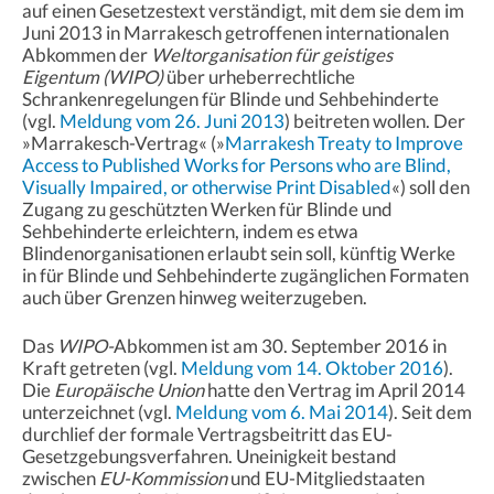
auf einen Gesetzestext verständigt, mit dem sie dem im
Juni 2013 in Marrakesch getroffenen internationalen
Abkommen der
Weltorganisation für geistiges
Eigentum (WIPO)
über urheberrechtliche
Schrankenregelungen für Blinde und Sehbehinderte
(vgl.
Meldung vom 26. Juni 2013
) beitreten wollen. Der
»Marrakesch-Vertrag« (»
Marrakesh Treaty to Improve
Access to Published Works for Persons who are Blind,
Visually Impaired, or otherwise Print Disabled
«) soll den
Zugang zu geschützten Werken für Blinde und
Sehbehinderte erleichtern, indem es etwa
Blindenorganisationen erlaubt sein soll, künftig Werke
in für Blinde und Sehbehinderte zugänglichen Formaten
auch über Grenzen hinweg weiterzugeben.
Das
WIPO-
Abkommen ist am 30. September 2016 in
Kraft getreten (vgl.
Meldung vom 14. Oktober 2016
).
Die
Europäische Union
hatte den Vertrag im April 2014
unterzeichnet (vgl.
Meldung vom 6. Mai 2014
). Seit dem
durchlief der formale Vertragsbeitritt das EU-
Gesetzgebungsverfahren. Uneinigkeit bestand
zwischen
EU-Kommission
und EU-Mitgliedstaaten