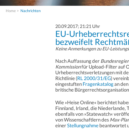
Home
>
Nachrichten
20.09.2017; 21:21 Uhr
EU-Urheberrechtsr
bezweifelt Rechtmäß
Keine Anmerkungen zu EU-Leistungs
Nach Auffassung der
Bundesregie
Kommission
für Upload-Filter auf
Urheberrechtsverletzungen mit de
Richtlinie (
RL 2000/31/EG
) vereinb
eingestuften
Fragenkatalog
an den 
britische Bürgerrechtsorganisation
Wie »Heise Online« berichtet haben
Finnland, Irland, die Niederlande,
ebenfalls von »Statewatch« veröff
von Wissenschaftlern des
Max-Plan
einer
Stellungnahme
beantwortet u