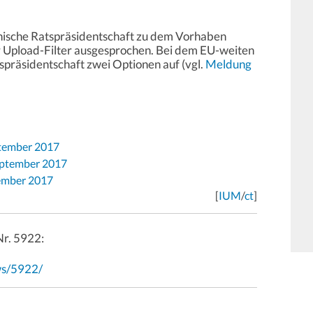
tnische Ratspräsidentschaft zu dem Vorhaben
ür Upload-Filter ausgesprochen. Bei dem EU-weiten
spräsidentschaft zwei Optionen auf (vgl.
Meldung
ptember 2017
eptember 2017
tember 2017
[
IUM
/
ct
]
Nr. 5922:
ws/5922/