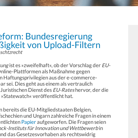
eform: Bundesregierung
igkeit von Upload-Filtern
schtzrecht
rung
ist es »zweifelhaft«, ob der Vorschlag der
EU-
 Online-Plattformen als Maßnahme gegen
n Haftungsprivilegien aus der e-commerce-
ar sei. Dies geht aus einem als vertraulich
Juristischen Dienst des
EU-Rates
hervor, der die
 »Statewatch« veröffentlicht hat.
 bereits die EU-Mitgliedstaaten Belgien,
 Tschechien und Ungarn zahlreiche Fragen in einem
entlichten
Papier
aufgeworfen. Die Fragen seien
ck-Instituts für Innovation und Wettbewerb
in
nd das Gesetzesvorhaben als rechtswidrig