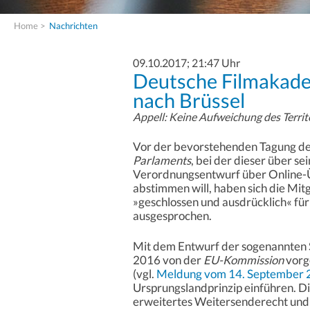
Home
>
Nachrichten
09.10.2017; 21:47 Uhr
Deutsche Filmakade
nach Brüssel
Appell: Keine Aufweichung des Territo
Vor der bevorstehenden Tagung de
Parlaments
, bei der dieser über s
Verordnungsentwurf über Online-
abstimmen will, haben sich die Mit
»geschlossen und ausdrücklich« für 
ausgesprochen.
Mit dem Entwurf der sogenannten 
2016 von der
EU-Kommission
vorg
(vgl.
Meldung vom 14. September 
Ursprungslandprinzip einführen. D
erweitertes Weitersenderecht und