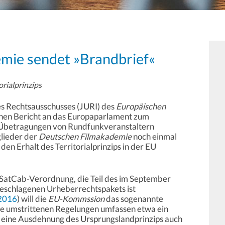
mie sendet »Brandbrief«
rialprinzips
s Rechtsausschusses (JURI) des
Europäischen
einen Bericht an das Europaparlament zum
Übetragungen von Rundfunkveranstaltern
glieder der
Deutschen Filmakademie
noch einmal
den Erhalt des Territorialprinzips in der EU
SatCab-Verordnung, die Teil des im September
eschlagenen Urheberrechtspakets ist
2016
) will die
EU-Kommssion
das sogenannte
ie umstrittenen Regelungen umfassen etwa ein
 eine Ausdehnung des Ursprungslandprinzips auch