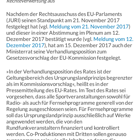
Rechteverwertung aus
Nachdem der Rechtsausschuss des EU-Parlaments
(JURI) seinen Standpunkt am 21. November 2017
festgelegt hat (vgl.
Meldung vom 21. November 2017
)
und dieser in einer Abstimmung im Plenum am 12.
Dezember 2017 bestätigt wurde (vgl.
Meldung vom 12.
Dezember 2017
), hat am 15. Dezember 2017 auch der
Ministerrat seine Verhandlungsposition zum
Gesetzesvorschlag der EU-Kommission festgelegt.
»In der Verhandlungsposition des Rates ist der
Geltungsbereich des Ursprungslandprinzips begrenzter
als im Kommissionsvorschlag«, heißt es in der
Pressemitteilung des EU-Rates. Im Text des Rates sei
vorgesehen, dass alle Sportveranstaltungen sowohl für
Radio- als auch für Fernsehprogramme generell von der
Regelung ausgeschlossen seien. Für Fernsehprogramme
soll das Ursprungslandprinzip ausschließlich auf Werke
angewendet werden, die von den
Rundfunkveranstaltern finanziert und kontrolliert
werden. Co-Produktionen mit Dritten sollen genauso