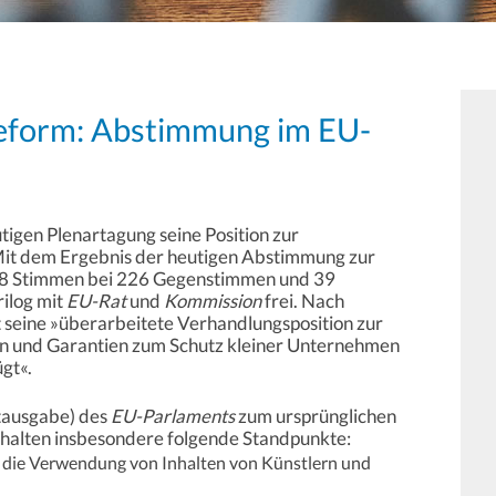
eform: Abstimmung im EU-
utigen Plenartagung seine Position zur
Mit dem Ergebnis der heutigen Abstimmung zur
38 Stimmen bei 226 Gegenstimmen und 39
rilog mit
EU-Rat
und
Kommission
frei. Nach
 seine »überarbeitete Verhandlungsposition zur
und Garantien zum Schutz kleiner Unternehmen
gt«.
tausgabe) des
EU-Parlaments
zum ursprünglichen
halten insbesondere folgende Standpunkte:
die Verwendung von Inhalten von Künstlern und