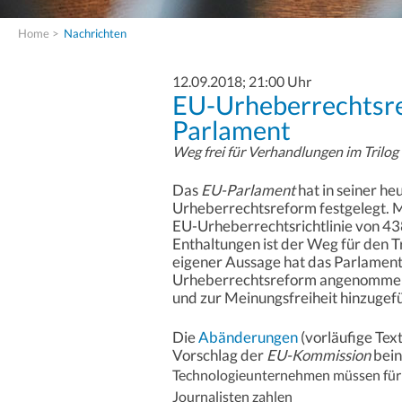
Home
>
Nachrichten
12.09.2018; 21:00 Uhr
EU-Urheberrechtsr
Parlament
Weg frei für Verhandlungen im Trilog
Das
EU-Parlament
hat in seiner he
Urheberrechtsreform festgelegt. 
EU-Urheberrechtsrichtlinie von 4
Enthaltungen ist der Weg für den T
eigener Aussage hat das Parlament
Urheberrechtsreform angenommen 
und zur Meinungsfreiheit hinzugefü
Die
Abänderungen
(vorläufige Tex
Vorschlag der
EU-Kommission
bein
Technologieunternehmen müssen für 
Journalisten zahlen