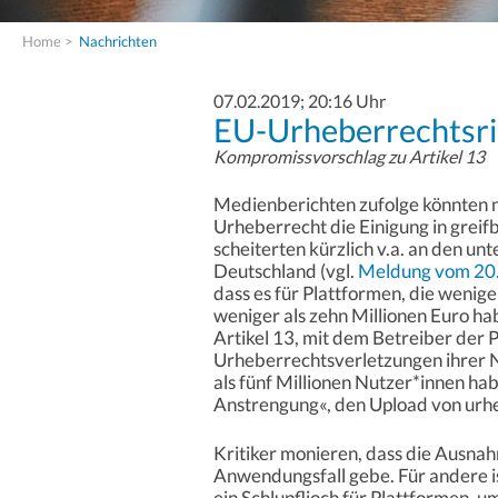
Home
>
Nachrichten
07.02.2019; 20:16 Uhr
EU-Urheberrechtsric
Kompromissvorschlag zu Artikel 13
Medienberichten zufolge könnten 
Urheberrecht die Einigung in grei
scheiterten kürzlich v.a. an den u
Deutschland (vgl.
Meldung vom 20.
dass es für Plattformen, die wenige
weniger als zehn Millionen Euro h
Artikel 13, mit dem Betreiber der P
Urheberrechtsverletzungen ihrer 
als fünf Millionen Nutzer*innen hab
Anstrengung«, den Upload von urh
Kritiker monieren, dass die Ausnahm
Anwendungsfall gebe. Für andere 
ein Schlupflioch für Plattformen, u