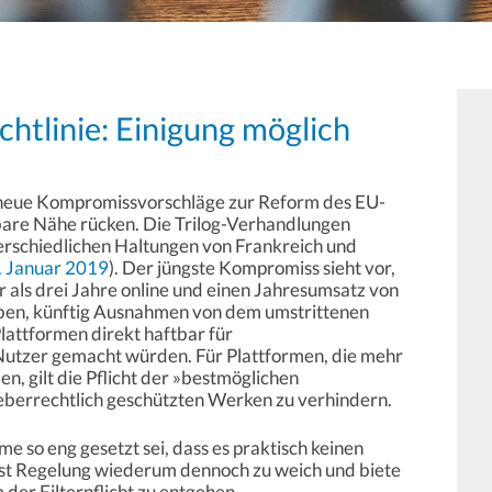
htlinie: Einigung möglich
neue Kompromissvorschläge zur Reform des EU-
fbare Nähe rücken. Die Trilog-Verhandlungen
nterschiedlichen Haltungen von Frankreich und
 Januar 2019
). Der jüngste Kompromiss sieht vor,
r als drei Jahre online und einen Jahresumsatz von
aben, künftig Ausnahmen von dem umstrittenen
lattformen direkt haftbar für
Nutzer gemacht würden. Für Plattformen, die mehr
en, gilt die Pflicht der »bestmöglichen
eberrechtlich geschützten Werken zu verhindern.
e so eng gesetzt sei, dass es praktisch keinen
ist Regelung wiederum dennoch zu weich und biete
m der Filterpflicht zu entgehen.