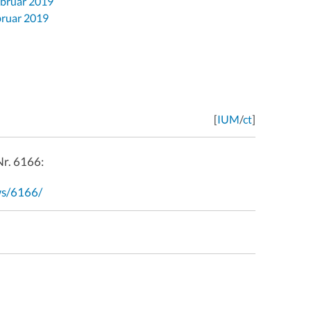
ebruar 2019
bruar 2019
[
IUM
/
ct
]
Nr. 6166:
ws/6166/