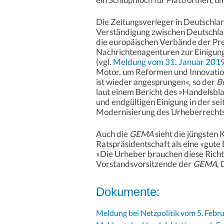
Die Zeitungsverleger in Deutschl
Verständigung zwischen Deutschlan
die europäischen Verbände der Pre
Nachrichtenagenturen zur Einigun
(vgl.
Meldung vom 31. Januar 201
Motor, um Reformen und Innovatio
ist wieder angesprungen«, so der
B
laut einem Bericht des »Handelsbla
und endgültigen Einigung in der s
Modernisierung des Urheberrechts
Auch die
GEMA
sieht die jüngsten
Ratspräsidentschaft als eine »gute
»Die Urheber brauchen diese Richtli
Vorstandsvorsitzende der
GEMA
,
Dokumente:
Meldung bei Netzpolitik vom 5. Febr