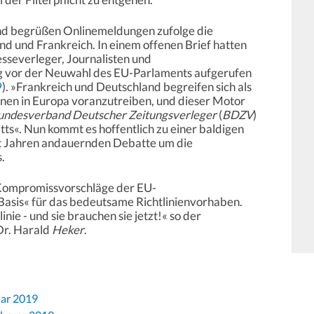
and begrüßen Onlinemeldungen zufolge die
d und Frankreich. In einem offenen Brief hatten
sseverleger, Journalisten und
g vor der Neuwahl des EU-Parlaments aufgerufen
9
). »Frankreich und Deutschland begreifen sich als
nen in Europa voranzutreiben, und dieser Motor
undesverband Deutscher Zeitungsverleger
(
BDZV
)
tts«. Nun kommt es hoffentlich zu einer baldigen
eit Jahren andauernden Debatte um die
.
 Kompromissvorschläge der EU-
 Basis« für das bedeutsame Richtlinienvorhaben.
nie - und sie brauchen sie jetzt!« so der
 Dr. Harald
Heker
.
uar 2019