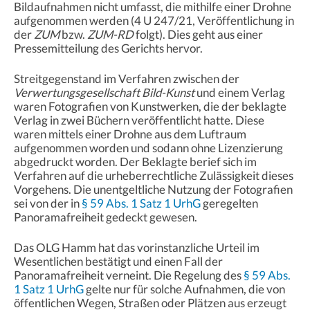
Bildaufnahmen nicht umfasst, die mithilfe einer Drohne
aufgenommen werden (4 U 247/21, Veröffentlichung in
der
ZUM
bzw.
ZUM-RD
folgt). Dies geht aus einer
Pressemitteilung des Gerichts hervor.
Streitgegenstand im Verfahren zwischen der
Verwertungsgesellschaft Bild-Kunst
und einem Verlag
waren Fotografien von Kunstwerken, die der beklagte
Verlag in zwei Büchern veröffentlicht hatte. Diese
waren mittels einer Drohne aus dem Luftraum
aufgenommen worden und sodann ohne Lizenzierung
abgedruckt worden. Der Beklagte berief sich im
Verfahren auf die urheberrechtliche Zulässigkeit dieses
Vorgehens. Die unentgeltliche Nutzung der Fotografien
sei von der in
§ 59 Abs. 1 Satz 1 UrhG
geregelten
Panoramafreiheit gedeckt gewesen.
Das OLG Hamm hat das vorinstanzliche Urteil im
Wesentlichen bestätigt und einen Fall der
Panoramafreiheit verneint. Die Regelung des
§ 59 Abs.
1 Satz 1 UrhG
gelte nur für solche Aufnahmen, die von
öffentlichen Wegen, Straßen oder Plätzen aus erzeugt