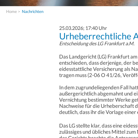
Home
>
Nachrichten
25.03.2026; 17:40 Uhr
Urheberrechtliche
Entscheidung des LG Frankfurt a.M.
Das Landgericht (LG) Frankfurt am
entschieden, dass derjenige, der 
eidesstattliche Versicherung als N
tragen muss (2-06 O 41/26, Veröff
In dem zugrundeliegenden Fall hatt
außergerichtlich abgemahnt und e
Vernichtung bestimmter Werke gef
Nachweise für die Urheberschaft de
deutlich, dass ihr die Vorlage einer
Das LG stellte klar, dass eine eides
zulässiges und übliches Mittel zu
des Gerichts brachte die Antragsg