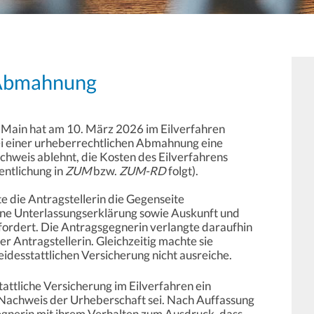
 Abmahnung
 Main hat am 10. März 2026 im Eilverfahren
bei einer urheberrechtlichen Abmahnung eine
achweis ablehnt, die Kosten des Eilverfahrens
entlichung in
ZUM
bzw.
ZUM-RD
folgt).
e die Antragstellerin die Gegenseite
ine Unterlassungserklärung sowie Auskunft und
ordert. Die Antragsgegnerin verlangte daraufhin
r Antragstellerin. Gleichzeitig machte sie
 eidesstattlichen Versicherung nicht ausreiche.
stattliche Versicherung im Eilverfahren ein
m Nachweis der Urheberschaft sei. Nach Auffassung
egnerin mit ihrem Verhalten zum Ausdruck, dass