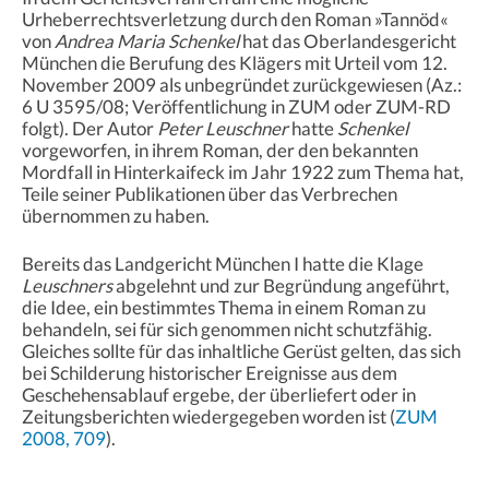
Urheberrechtsverletzung durch den Roman »Tannöd«
von
Andrea Maria Schenkel
hat das Oberlandesgericht
München die Berufung des Klägers mit Urteil vom 12.
November 2009 als unbegründet zurückgewiesen (Az.:
6 U 3595/08; Veröffentlichung in ZUM oder ZUM-RD
folgt). Der Autor
Peter Leuschner
hatte
Schenkel
vorgeworfen, in ihrem Roman, der den bekannten
Mordfall in Hinterkaifeck im Jahr 1922 zum Thema hat,
Teile seiner Publikationen über das Verbrechen
übernommen zu haben.
Bereits das Landgericht München I hatte die Klage
Leuschners
abgelehnt und zur Begründung angeführt,
die Idee, ein bestimmtes Thema in einem Roman zu
behandeln, sei für sich genommen nicht schutzfähig.
Gleiches sollte für das inhaltliche Gerüst gelten, das sich
bei Schilderung historischer Ereignisse aus dem
Geschehensablauf ergebe, der überliefert oder in
Zeitungsberichten wiedergegeben worden ist (
ZUM
2008, 709
).