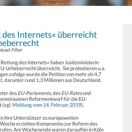
des Internets« überreicht
heberrecht
load-Filter
Rettung des Internets« haben Justizministerin
EU-Urheberrecht überreicht. Sie protestieren u.a.
en zufolge wurde die Petition von mehr als 4,7
zt, darunter rund 1,3 Millionen aus Deutschland.
eter des
EU-Parlaments
, des
EU-Rates
und
 gemeinsamen Reformentwurf für die EU-
 (vgl.
Meldung vom 14. Februar 2019
).
n ihre Unterstützer zu europaweiten
 Woche erzielten Kompromiss zur Reform des
rufen. Am Wochenende waren daraufhin in Köln