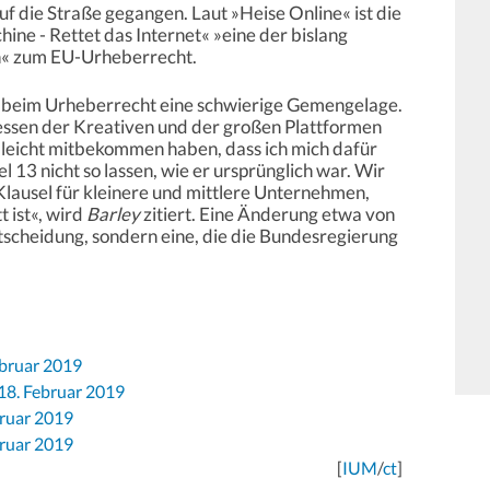
 die Straße gegangen. Laut »Heise Online« ist die
ne - Rettet das Internet« »eine der bislang
n« zum EU-Urheberrecht.
s beim Urheberrecht eine schwierige Gemengelage.
ressen der Kreativen und der großen Plattformen
lleicht mitbekommen haben, dass ich mich dafür
l 13 nicht so lassen, wie er ursprünglich war. Wir
 Klausel für kleinere und mittlere Unternehmen,
t ist«, wird
Barley
zitiert. Eine Änderung etwa von
 Entscheidung, sondern eine, die die Bundesregierung
ebruar 2019
18. Februar 2019
ruar 2019
ruar 2019
[
IUM
/
ct
]