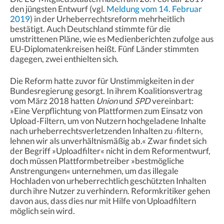
den jüngsten Entwurf (vgl.
Meldung vom 14. Februar
2019
) in der Urheberrechtsreform mehrheitlich
bestätigt. Auch Deutschland stimmte für die
umstrittenen Pläne, wie es Medienberichten zufolge aus
EU-Diplomatenkreisen heißt. Fünf Länder stimmten
dagegen, zwei enthielten sich.
Die Reform hatte zuvor für Unstimmigkeiten in der
Bundesregierung gesorgt. In ihrem Koalitionsvertrag
vom März 2018 hatten
Union
und
SPD
vereinbart:
»Eine Verpflichtung von Plattformen zum Einsatz von
Upload-Filtern, um von Nutzern hochgeladene Inhalte
nach urheberrechtsverletzenden Inhalten zu ›filtern‹,
lehnen wir als unverhältnismäßig ab.« Zwar findet sich
der Begriff »Uploadfilter« nicht in dem Reformentwurf,
doch müssen Plattformbetreiber »bestmögliche
Anstrengungen« unternehmen, um das illegale
Hochladen von urheberrechtlich geschützten Inhalten
durch ihre Nutzer zu verhindern. Reformkritiker gehen
davon aus, dass dies nur mit Hilfe von Uploadfiltern
möglich sein wird.