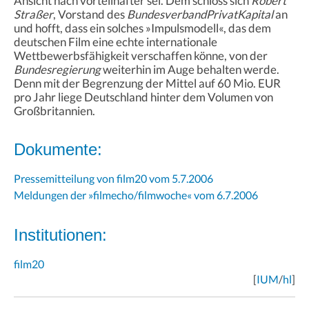
Ansicht nach vorteilhafter sei. Dem schloss sich
Robert
Straßer
, Vorstand des
BundesverbandPrivatKapital
an
und hofft, dass ein solches »Impulsmodell«, das dem
deutschen Film eine echte internationale
Wettbewerbsfähigkeit verschaffen könne, von der
Bundesregierung
weiterhin im Auge behalten werde.
Denn mit der Begrenzung der Mittel auf 60 Mio. EUR
pro Jahr liege Deutschland hinter dem Volumen von
Großbritannien.
Dokumente:
Pressemitteilung von film20 vom 5.7.2006
Meldungen der »filmecho/filmwoche« vom 6.7.2006
Institutionen:
film20
[
IUM
/
hl
]