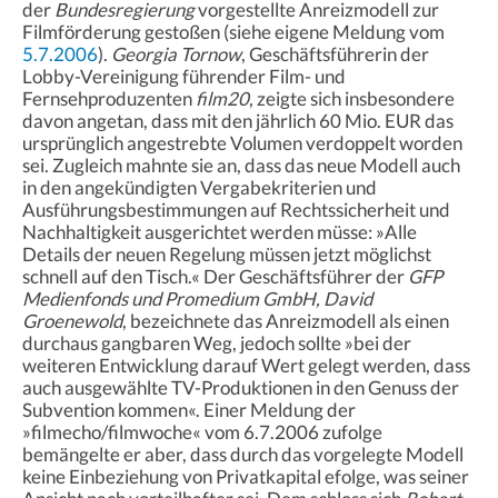
der
Bundesregierung
vorgestellte Anreizmodell zur
Filmförderung gestoßen (siehe eigene Meldung vom
5.7.2006
).
Georgia Tornow
, Geschäftsführerin der
Lobby-Vereinigung führender Film- und
Fernsehproduzenten
film20
, zeigte sich insbesondere
davon angetan, dass mit den jährlich 60 Mio. EUR das
ursprünglich angestrebte Volumen verdoppelt worden
sei. Zugleich mahnte sie an, dass das neue Modell auch
in den angekündigten Vergabekriterien und
Ausführungsbestimmungen auf Rechtssicherheit und
Nachhaltigkeit ausgerichtet werden müsse: »Alle
Details der neuen Regelung müssen jetzt möglichst
schnell auf den Tisch.« Der Geschäftsführer der
GFP
Medienfonds und Promedium GmbH, David
Groenewold
, bezeichnete das Anreizmodell als einen
durchaus gangbaren Weg, jedoch sollte »bei der
weiteren Entwicklung darauf Wert gelegt werden, dass
auch ausgewählte TV-Produktionen in den Genuss der
Subvention kommen«. Einer Meldung der
»filmecho/filmwoche« vom 6.7.2006 zufolge
bemängelte er aber, dass durch das vorgelegte Modell
keine Einbeziehung von Privatkapital efolge, was seiner