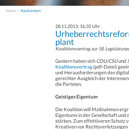
Home
>
Nachrichten
28.11.2013; 16:35 Uhr
Urheberrechtsrefor
plant
Koalitionsvertrag zur 18. Legislaturp
Gestern haben sich
CDU/CSU
und
Koalitionsvertrag
(pdf-Datei) geein
und Herausforderungen des digitale
gerechter Ausgleich der Interesse
die Parteien.
Geistiges Eigentum
Die Koalition will Maßnahmen ergr
Eigentums in der Gesellschaft und
stärken. Zum effektiveren Schutz
Kreativen vor Rechtsverletzungen im