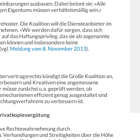
einbarungen ausbauen. Dabei betont sie: »Alle
en Eigentums müssen verhältnismäßig sein.«
oster. Die Koalition will die Diensteanbieter im
 nehmen. »Wir werden dafür sorgen, dass sich
 auf das Haftungsprivileg, das sie als sogenannte
hen können und insbesondere keine
vgl.
Meldung vom 8. November 2013
).
ervertragsrechts kündigt die Große Koalition an,
verbessern und Kreativen eine angemessene
r müsse zunächst u.a. geprüft werden, ob
smechanismen effizient genug ausgestaltet sind
lichtungsverfahrens zu verbessern ist.
Privatkopievergütung
ektive Rechtewahrnehmung durch
. Verhandlungen und Streitigkeiten über die Höhe