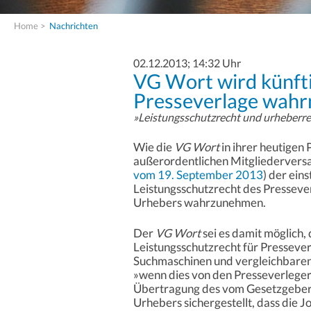
Home
>
Nachrichten
02.12.2013; 14:32 Uhr
VG Wort wird künfti
Presseverlage wah
»Leistungsschutzrecht und urheberre
Wie die
VG Wort
in ihrer heutigen
außerordentlichen Mitgliedervers
vom 19. September 2013
) der ein
Leistungsschutzrecht des Presseve
Urhebers wahrzunehmen.
Der
VG Wort
sei es damit möglich,
Leistungsschutzrecht für Pressever
Suchmaschinen und vergleichbare
»wenn dies von den Presseverleger
Übertragung des vom Gesetzgeber
Urhebers sichergestellt, dass die 