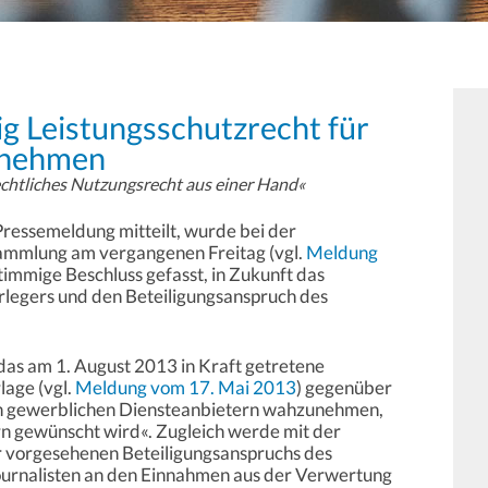
g Leistungsschutzrecht für
rnehmen
chtliches Nutzungsrecht aus einer Hand«
 Pressemeldung mitteilt, wurde bei der
ammlung am vergangenen Freitag (vgl.
Meldung
stimmige Beschluss gefasst, in Zukunft das
rlegers und den Beteiligungsanspruch des
 das am 1. August 2013 in Kraft getretene
lage (vgl.
Meldung vom 17. Mai 2013
) gegenüber
n gewerblichen Diensteanbietern wahzunehmen,
n gewünscht wird«. Zugleich werde mit der
 vorgesehenen Beteiligungsanspruchs des
Journalisten an den Einnahmen aus der Verwertung