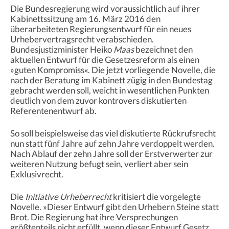
Die Bundesregierung wird voraussichtlich auf ihrer
Kabinettssitzung am 16. März 2016 den
überarbeiteten Regierungsentwurf für ein neues
Urhebervertragsrecht verabschieden.
Bundesjustizminister Heiko
Maas
bezeichnet den
aktuellen Entwurf für die Gesetzesreform als einen
»guten Kompromiss«. Die jetzt vorliegende Novelle, die
nach der Beratung im Kabinett zügig in den Bundestag
gebracht werden soll, weicht in wesentlichen Punkten
deutlich von dem zuvor kontrovers diskutierten
Referentenentwurf ab.
So soll beispielsweise das viel diskutierte Rückrufsrecht
nun statt fünf Jahre auf zehn Jahre verdoppelt werden.
Nach Ablauf der zehn Jahre soll der Erstverwerter zur
weiteren Nutzung befugt sein, verliert aber sein
Exklusivrecht.
Die
Initiative Urheberrecht
kritisiert die vorgelegte
Novelle. »Dieser Entwurf gibt den Urhebern Steine statt
Brot. Die Regierung hat ihre Versprechungen
größtenteils nicht erfüllt, wenn dieser Entwurf Gesetz