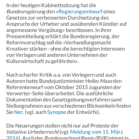
In der heutigen Kabinettssitzung hat die
Bundesregierung
den »
Regierungsentwurf
eines
Gesetzes zur verbesserten Durchsetzung des
Anspruchs der Urheber und ausübenden Künstler auf
angemessene Vergütung« beschlossen. In ihrer
Pressemitteilung erklärt die Bundesregierung, der
Reformvorschlag soll die »Verhandlungsmacht
Kreativer stärken - ohne die berechtigten Interessen
von Verlagen und anderen Unternehmen der
Kulturwirtschaft zu gefährden«.
Nach scharfer Kritik u.a. von Verlegern und auch
Autoren hatte Bundejustizminister Heiko
Maas
den
Referentenwurf vom Oktober 2015 zugunsten der
Verwerter-Seite überarbeitet. Die ausführliche
Dokumentation des Gesetzgebungsverfahren samt
Stellungnahmen aus verschiedenen Blickwinkeln finden
Sie
hier
. (vgl. auch
Synopse
der Entwürfe).
Die Neuerungen stoßen nicht nur auf Proteste der
Initiative Urheberrecht
(vgl.
Meldung vom 15. März
2016
). Auch der
Bundesverband Regie (BVR)
nimmt in