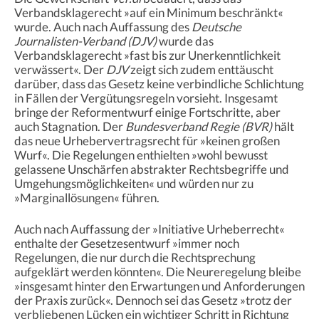
Verbandsklagerecht »auf ein Minimum beschränkt«
wurde. Auch nach Auffassung des
Deutsche
Journalisten-Verband (DJV)
wurde das
Verbandsklagerecht »fast bis zur Unerkenntlichkeit
verwässert«. Der
DJV
zeigt sich zudem enttäuscht
darüber, dass das Gesetz keine verbindliche Schlichtung
in Fällen der Vergütungsregeln vorsieht. Insgesamt
bringe der Reformentwurf einige Fortschritte, aber
auch Stagnation. Der
Bundesverband Regie (BVR)
hält
das neue Urhebervertragsrecht für »keinen großen
Wurf«. Die Regelungen enthielten »wohl bewusst
gelassene Unschärfen abstrakter Rechtsbegriffe und
Umgehungsmöglichkeiten« und würden nur zu
»Marginallösungen« führen.
Auch nach Auffassung der »Initiative Urheberrecht«
enthalte der Gesetzesentwurf »immer noch
Regelungen, die nur durch die Rechtsprechung
aufgeklärt werden könnten«. Die Neureregelung bleibe
»insgesamt hinter den Erwartungen und Anforderungen
der Praxis zurück«. Dennoch sei das Gesetz »trotz der
verbliebenen Lücken ein wichtiger Schritt in Richtung