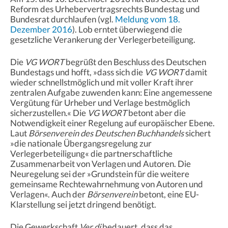
Reform des Urhebervertragsrechts Bundestag und
Bundesrat durchlaufen (vgl.
Meldung vom 18.
Dezember 2016
). Lob erntet überwiegend die
gesetzliche Verankerung der Verlegerbeteiligung.
Die
VG WORT
begrüßt den Beschluss des Deutschen
Bundestags und hofft, »dass sich die
VG WORT
damit
wieder schnellstmöglich und mit voller Kraft ihrer
zentralen Aufgabe zuwenden kann: Eine angemessene
Vergütung für Urheber und Verlage bestmöglich
sicherzustellen.« Die
VG WORT
betont aber die
Notwendigkeit einer Regelung auf europäischer Ebene.
Laut
Börsenverein des Deutschen Buchhandels
sichert
»die nationale Übergangsregelung zur
Verlegerbeteiligung« die partnerschaftliche
Zusammenarbeit von Verlagen und Autoren. Die
Neuregelung sei der »Grundstein für die weitere
gemeinsame Rechtewahrnehmung von Autoren und
Verlagen«. Auch der
Börsenverein
betont, eine EU-
Klarstellung sei jetzt dringend benötigt.
Die Gewerkschaft
Ver.di
bedauert, dass das