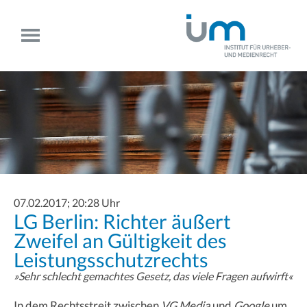
07.02.2017; 20:28 Uhr
LG Berlin: Richter äußert
Zweifel an Gültigkeit des
Leistungsschutzrechts
»Sehr schlecht gemachtes Gesetz, das viele Fragen aufwirft«
In dem Rechtsstreit zwischen
VG Media
und
Google
um