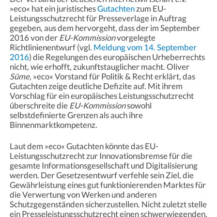
»eco« hat ein juristisches
Gutachten
zum EU-
Leistungsschutzrecht für Presseverlage in Auftrag
gegeben, aus dem hervorgeht, dass der im September
2016 von der
EU-Kommission
vorgelegte
Richtlinienentwurf (vgl.
Meldung vom 14. September
2016
) die Regelungen des europäischen Urheberrechts
nicht, wie erhofft, zukunftstauglicher macht. Oliver
Süme
, »eco« Vorstand für Politik & Recht erklärt, das
Gutachten zeige deutliche Defizite auf. Mit ihrem
Vorschlag für ein europäisches Leistungsschutzrecht
überschreite die
EU-Kommission
sowohl
selbstdefinierte Grenzen als auch ihre
Binnenmarktkompetenz.
Laut dem »eco« Gutachten könnte das EU-
Leistungsschutzrecht zur Innovationsbremse für die
gesamte Informationsgesellschaft und Digitalisierung
werden. Der Gesetzesentwurf verfehle sein Ziel, die
Gewährleistung eines gut funktionierenden Marktes für
die Verwertung von Werken und anderen
Schutzgegenständen sicherzustellen. Nicht zuletzt stelle
ein Presseleistungsschutzrecht einen schwerwiegenden,