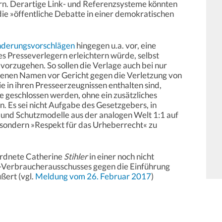
ern. Derartige Link- und Referenzsysteme könnten
d die »öffentliche Debatte in einer demokratischen
derungsvorschlägen
hingegen u.a. vor, eine
s Presseverlegern erleichtern würde, selbst
orzugehen. So sollen die Verlage auch bei nur
genen Namen vor Gericht gegen die Verletzung von
 in ihren Presseerzeugnissen enthalten sind,
e geschlossen werden, ohne ein zusätzliches
. Es sei nicht Aufgabe des Gesetzgebers, in
und Schutzmodelle aus der analogen Welt 1:1 auf
 sondern »Respekt für das Urheberrecht« zu
eordnete Catherine
Stihler
in einer noch nicht
-Verbraucherausschusses gegen die Einführung
ßert (vgl.
Meldung vom 26. Februar 2017
)