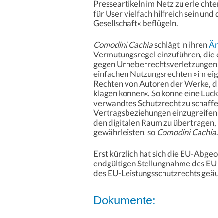
Presseartikeln im Netz zu erleicht
für User vielfach hilfreich sein un
Gesellschaft« beflügeln.
Comodini Cachia
schlägt in ihren
Än
Vermutungsregel einzuführen, die e
gegen Urheberrechtsverletzungen v
einfachen Nutzungsrechten »im ei
Rechten von Autoren der Werke, die
klagen können«. So könne eine Lück
verwandtes Schutzrecht zu schaffen
Vertragsbeziehungen einzugreifen 
den digitalen Raum zu übertragen,
gewährleisten, so
Comodini Cachia
.
Erst kürzlich hat sich die EU-Abg
endgültigen Stellungnahme des EU
des EU-Leistungsschutzrechts geäu
Dokumente: