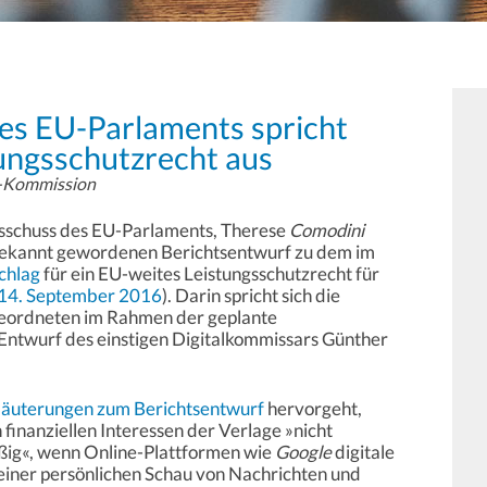
des EU-Parlaments spricht
ungsschutzrecht aus
U-Kommission
usschuss des EU-Parlaments, Therese
Comodini
n bekannt gewordenen Berichtsentwurf zu dem im
chlag
für ein EU-weites Leistungsschutzrecht für
14. September 2016
). Darin spricht sich die
eordneten im Rahmen der geplante
ntwurf des einstigen Digitalkommissars Günther
läuterungen zum Berichtsentwurf
hervorgeht,
 finanziellen Interessen der Verlage »nicht
ig«, wenn Online-Plattformen wie
Google
digitale
einer persönlichen Schau von Nachrichten und