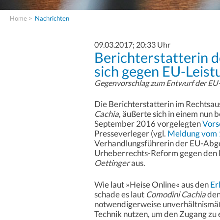
Home
>
Nachrichten
09.03.2017; 20:33 Uhr
Berichterstatterin 
sich gegen EU-Leist
Gegenvorschlag zum Entwurf der E
Die Berichterstatterin im Rechtsa
Cachia
, äußerte sich in einem nu
September 2016 vorgelegten
Vors
Presseverleger (vgl.
Meldung vom 
Verhandlungsführerin der EU-Abg
Urheberrechts-Reform gegen den E
Oettinger
aus.
Wie laut »Heise Online« aus den
Er
schade es laut
Comodini Cachia
den
notwendigerweise unverhältnismäß
Technik nutzen, um den Zugang zu 