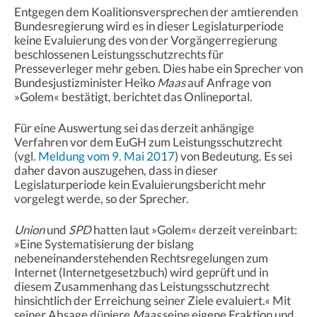
Entgegen dem Koalitionsversprechen der amtierenden
Bundesregierung wird es in dieser Legislaturperiode
keine Evaluierung des von der Vorgängerregierung
beschlossenen Leistungsschutzrechts für
Presseverleger mehr geben. Dies habe ein Sprecher von
Bundesjustizminister Heiko
Maas
auf Anfrage von
»Golem« bestätigt, berichtet das Onlineportal.
Für eine Auswertung sei das derzeit anhängige
Verfahren vor dem EuGH zum Leistungsschutzrecht
(vgl.
Meldung vom 9. Mai 2017
) von Bedeutung. Es sei
daher davon auszugehen, dass in dieser
Legislaturperiode kein Evaluierungsbericht mehr
vorgelegt werde, so der Sprecher.
Union
und
SPD
hatten laut »Golem« derzeit vereinbart:
»Eine Systematisierung der bislang
nebeneinanderstehenden Rechtsregelungen zum
Internet (Internetgesetzbuch) wird geprüft und in
diesem Zusammenhang das Leistungsschutzrecht
hinsichtlich der Erreichung seiner Ziele evaluiert.« Mit
seiner Absage düpiere
Maas
seine eigene Fraktion und