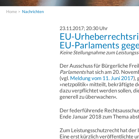
Home
>
Nachrichten
23.11.2017; 20:30 Uhr
EU-Urheberrechtsric
EU-Parlaments gege
Keine Stellungnahme zum Leistungss
Der Ausschuss für Bürgerliche Freih
Parlaments
hat sich am 20. Novemb
(vgl.
Meldung vom 11. Juni 2017
),
»netzpolitik« mitteilt, bekräftigte
dazu verpflichtet werden sollen, di
generell zu überwachen«.
Der federführende Rechtsausschuss
Ende Januar 2018 zum Thema abs
Zum Leistungsschutzrecht hat der 
Eine erst kürzlich veröffentlichte