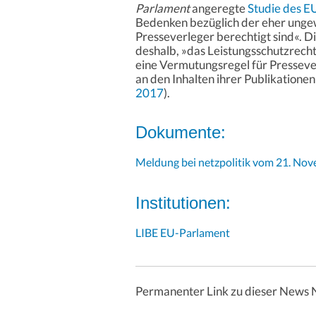
Parlament
angeregte
Studie des E
Bedenken bezüglich der eher ungew
Presseverleger berechtigt sind«. 
deshalb, »das Leistungsschutzrech
eine Vermutungsregel für Pressev
an den Inhalten ihrer Publikatione
2017
).
Dokumente:
Meldung bei netzpolitik vom 21. No
Institutionen:
LIBE EU-Parlament
Permanenter Link zu dieser News 