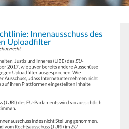
htlinie: Innenausschuss des
n Uploadfilter
chutzrecht
eiten, Justiz und Inneres (LIBE) des
EU-
er 2017, wie zuvor bereits andere Ausschüsse
 gegen Uploadfilter ausgesprochen. Wie
 der Ausschuss, »dass Internetunternehmen nicht
e auf ihren Plattformen eingestellten Inhalte
 (JURI) des EU-Parlaments wird voraussichtlich
timmen.
Innenausschuss indes nicht Stellung genommen.
 und vom Rechtsausschuss (JURI) im
EU-