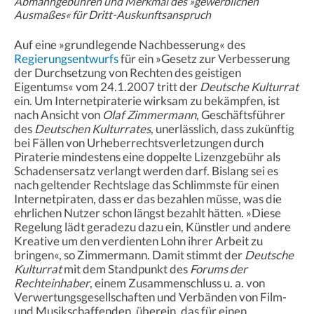
Abmahngebühren und Merkmal des »gewerblichen
Ausmaßes« für Dritt-Auskunftsanspruch
Auf eine »grundlegende Nachbesserung« des
Regierungsentwurfs
für ein »Gesetz zur Verbesserung
der Durchsetzung von Rechten des geistigen
Eigentums« vom 24.1.2007 tritt der
Deutsche Kulturrat
ein. Um Internetpiraterie wirksam zu bekämpfen, ist
nach Ansicht von
Olaf Zimmermann
, Geschäftsführer
des
Deutschen Kulturrates
, unerlässlich, dass zukünftig
bei Fällen von Urheberrechtsverletzungen durch
Piraterie mindestens eine doppelte Lizenzgebühr als
Schadensersatz verlangt werden darf. Bislang sei es
nach geltender Rechtslage das Schlimmste für einen
Internetpiraten, dass er das bezahlen müsse, was die
ehrlichen Nutzer schon längst bezahlt hätten. »Diese
Regelung lädt geradezu dazu ein, Künstler und andere
Kreative um den verdienten Lohn ihrer Arbeit zu
bringen«, so Zimmermann. Damit stimmt der
Deutsche
Kulturrat
mit dem Standpunkt des
Forums der
Rechteinhaber
, einem Zusammenschluss u. a. von
Verwertungsgesellschaften und Verbänden von Film-
und Musikschaffenden, überein, das für einen