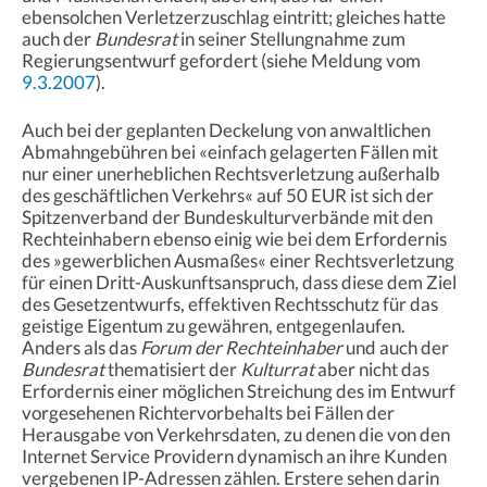
ebensolchen Verletzerzuschlag eintritt; gleiches hatte
auch der
Bundesrat
in seiner Stellungnahme zum
Regierungsentwurf gefordert (siehe Meldung vom
9.3.2007
).
Auch bei der geplanten Deckelung von anwaltlichen
Abmahngebühren bei «einfach gelagerten Fällen mit
nur einer unerheblichen Rechtsverletzung außerhalb
des geschäftlichen Verkehrs« auf 50 EUR ist sich der
Spitzenverband der Bundeskulturverbände mit den
Rechteinhabern ebenso einig wie bei dem Erfordernis
des »gewerblichen Ausmaßes« einer Rechtsverletzung
für einen Dritt-Auskunftsanspruch, dass diese dem Ziel
des Gesetzentwurfs, effektiven Rechtsschutz für das
geistige Eigentum zu gewähren, entgegenlaufen.
Anders als das
Forum der Rechteinhaber
und auch der
Bundesrat
thematisiert der
Kulturrat
aber nicht das
Erfordernis einer möglichen Streichung des im Entwurf
vorgesehenen Richtervorbehalts bei Fällen der
Herausgabe von Verkehrsdaten, zu denen die von den
Internet Service Providern dynamisch an ihre Kunden
vergebenen IP-Adressen zählen. Erstere sehen darin